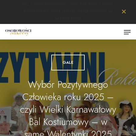
Skip
GALA OSOBOWOŚCI I SUKCESY ROKU 2024 -
to
8 KWIETNIA 2024 HOTEL RENAISSANCE W
main
Close
WARSZAWIE
content
Menu
Menu
GALE
Wybór Pozytywnego
Człowieka roku 2025 –
czyli Wielki Karnawałowy
Bal Kostiumowy – w
same Walentynki 2025