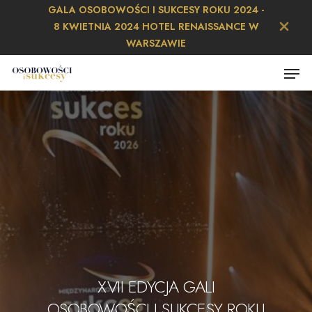
Skip
GALA OSOBOWOŚCI I SUKCESY ROKU 2024 -
to
8 KWIETNIA 2024 HOTEL RENAISSANCE W
main
Close
WARSZAWIE
content
Menu
Menu
Gala Polsko-Francuskie
Gala Polsko-Francuskie
XVII EDYCJA GALI
GALA OSOBOWOŚCI I SUKCESY
Gala Osobowości i Sukcesy 2022
Gala Osobowości i Sukcesy 2022
OSOBOWOŚCI I SUKCESY ROKU
Osobowości i Sukcesy Roku
Osobowości i Sukcesy Roku