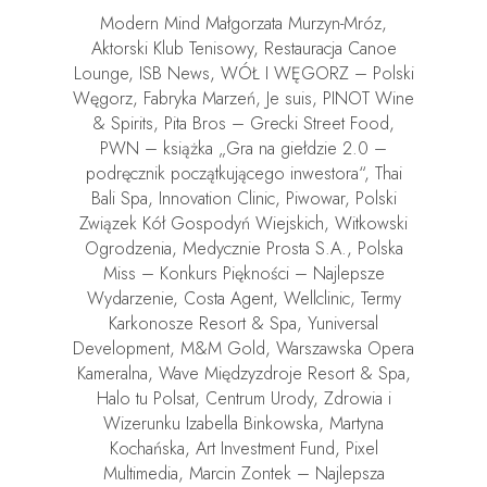
Modern Mind Małgorzata Murzyn-Mróz,
Aktorski Klub Tenisowy, Restauracja Canoe
Lounge, ISB News, WÓŁ I WĘGORZ – Polski
Węgorz, Fabryka Marzeń, Je suis, PINOT Wine
& Spirits, Pita Bros – Grecki Street Food,
PWN – książka „Gra na giełdzie 2.0 –
podręcznik początkującego inwestora“, Thai
Bali Spa, Innovation Clinic, Piwowar, Polski
Związek Kół Gospodyń Wiejskich, Witkowski
Ogrodzenia, Medycznie Prosta S.A., Polska
Miss – Konkurs Piękności – Najlepsze
Wydarzenie, Costa Agent, Wellclinic, Termy
Karkonosze Resort & Spa, Yuniversal
Development, M&M Gold, Warszawska Opera
Kameralna, Wave Międzyzdroje Resort & Spa,
Halo tu Polsat, Centrum Urody, Zdrowia i
Wizerunku Izabella Binkowska, Martyna
Kochańska, Art Investment Fund, Pixel
Multimedia, Marcin Zontek – Najlepsza