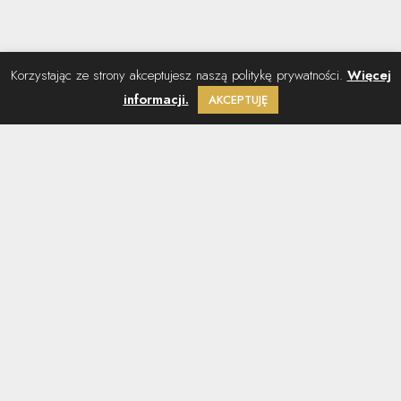
Korzystając ze strony akceptujesz naszą politykę prywatności.
Więcej
informacji.
AKCEPTUJĘ
MENU
Magazyn
O magazynie
Aktualny numer
Artykuły z magazynów
Przeglądarka magazynów
Cennik reklam
Gale
Osobowości i Sukcesy ’26
Osobowości i Sukcesy ’25
Osobowości i Sukcesy ’24
Osobowości i Sukcesy ’23