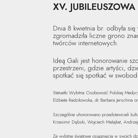
XV. JUBILEUSZOW
Dnia 8 kwietnia br. odbyła si
zgromadziła liczne grono znami
twórców internetowych.
Ideą Gali jest honorowanie s
przestrzeni, gdzie artyści, dz
spotkać się spotkać w swobod
Statuetki Wybitna Osobowość Polskiej Medycy
Elżbieta Radzikowska, dr Barbara Jerschina o
Szczególnie uhonorowano przedstawicieli kul
Krzesimir Dębski, Wojciech Malajkat, Andrz
Za wybitne światowe osiągnięcia w swoich dz