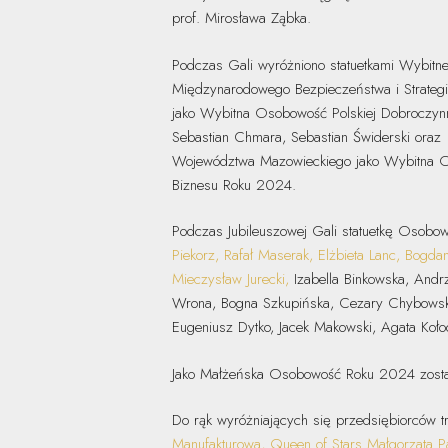
prof. Mirosława Ząbka.
Podczas Gali wyróżniono statuetkami Wybitn
Międzynarodowego Bezpieczeństwa i Strateg
jako Wybitna Osobowość Polskiej Dobroczyn
Sebastian Chmara, Sebastian Świderski oraz
Województwa Mazowieckiego jako Wybitna O
Biznesu Roku 2024.
Podczas Jubileuszowej Gali statuetkę Osob
Piekorz, Rafał Maserak, Elżbieta Lanc, Bogda
Mieczysław Jurecki,
Izabella Binkowska, Andr
Wrona, Bogna Szkupińska, Cezary Chybowski
Eugeniusz Dytko, Jacek Makowski, Agata Koło
Jako Małżeńska Osobowość Roku 2024 zostali w
Do rąk wyróżniających się przedsiębiorców tr
Manufakturowa, Queen of Stars Małgorzata Past