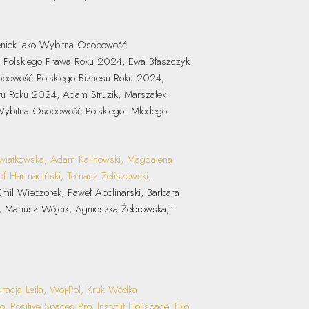
ieniek jako Wybitna Osobowość
ć Polskiego Prawa Roku 2024, Ewa Błaszczyk
obowość Polskiego Biznesu Roku 2024,
tu Roku 2024, Adam Struzik, Marszałek
 Wybitna Osobowość Polskiego Młodego
Kwiatkowska, Adam Kalinowski, Magdalena
tof Harmaciński, Tomasz Zeliszewski,
mil Wieczorek, Paweł Apolinarski, Barbara
a, Mariusz Wójcik, Agnieszka Żebrowska,”
uracja Leila, Woj-Pol, Kruk Wódka
, Positive Spaces Pro, Instytut Holispace, Eko