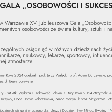
A GALA „OSOBOWOŚCI I SUKCE
ę w Warszawie XV. Jubileuszowa Gala „Osobowości
enitych osobowości ze świata kultury, sztuki i na
zczególnych osiągnięć w różnych dziedzinach życ
iennikarze, naukowcy, lekarze, sportowcy, influe
nej atmosferze.
ny Roku 2024 odebrali: prof. Jerzy Walecki, prof. Adam Durczyński, prof.
raz dr Beata Borawska
tury. Statuetki Wybitna Osobowość Polskiej Kultury Roku 2024 otrzymali:
ej Krzywy, Doda Dorota Rabczewska, Zenon Martyniuk oraz Małgorzata Pot
iedzinach statuetki wręczono dla: Urszuli Dudziak, Ewy Minge, Eweliny i