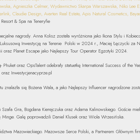
nowska, Agnieszka Celmer, Wydawnictwo Skarpa Warszawska, Niko Lee Exte
rlink, Claudie Design, Avarten Real Estate, Apis Natural Cosmetics, Bayad
 Resort & Spa na Teneryfie
ecjalne nagrody. Anna Kolisz została wyróżniona jako Ikona Stylu i Kobie
Luksusową Inwestycję na Terenie Polski w 2024 r., Maciej Łęczycki za Na
gii oraz Planet Escape jako Najlepszy Tour Operator Egzotyki 2024.
 Phuket oraz OpsTalent odebrały statuetkę International Success of the
oraz Inwestycjenacyprze.pl
 znalazła się Bożena Wala, a jako Najlepszy Influencer nagrodzone zost
 Szafa Gra, Bogdana Kierejczuka oraz Adama Kalinowskiego. Goście mieli 
ę Minge. Galę poprowadzili Daniel Klusek oraz Wiola Wrzesińska.
ztwa Mazowieckiego. Mazowsze Serce Polski, a Partnerem Głównym firm