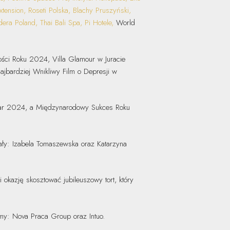
nsion, Roseti Polska, Blachy Pruszyński,
era Poland, Thai Bali Spa, Pi Hotele,
World
cości Roku 2024, Villa Glamour w Juracie
jbardziej Wnikliwy Film o Depresji w
 Year 2024, a Międzynarodowy Sukces Roku
ały: Izabela Tomaszewska oraz Katarzyna
okazję skosztować jubileuszowy tort, który
y: Nova Praca Group oraz Intuo.