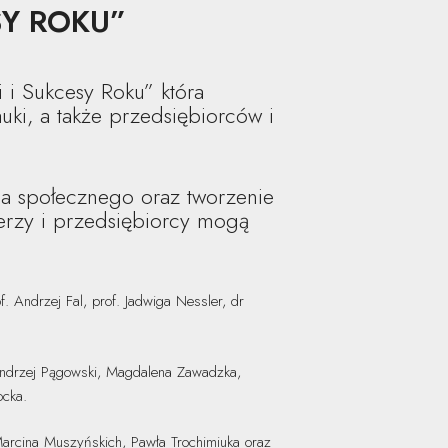
SY ROKU”
 i Sukcesy Roku” która
uki, a także przedsiębiorców i
ia społecznego oraz tworzenie
ncerzy i przedsiębiorcy mogą
 Andrzej Fal, prof. Jadwiga Nessler, dr
 Andrzej Pągowski, Magdalena Zawadzka,
ocka.
 Marcina Muszyńskich, Pawła Trochimiuka oraz