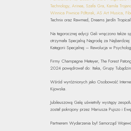
Technology, Arinea, Szafa Gra, Kamila Troja
Winnica Piwnice Półtorak, AS Art Musica, Fibe
Technix oraz Rawmed, Dreams Jardín Tropical
Na tegorocznej edycji Gali wręczono także sp
otrzymała Specjalną Nagrodę za Najbardziej 
Kategorii Specjalnej – Rewolucja w Psycholo
Firmy Champagne Meteyer, The Forest Patong-
2024 powędrował do: Itaka, Grupy Tubądzin 
Wśród wyróżnionych jako Osobowość Internetu
Kijowska.
Jubileuszową Galę uświetniły występy zespołu
został pokrojony przez Mariusza Pujszo i Ew
Partnerem Wydarzenia był Samorząd Wojewód