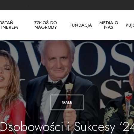
I I SUKCESY ROKU 2024 - 8 KWIETNIA 2024 HOTEL RENAISSA
OSTAŃ
ZGŁOŚ DO
MEDIA O
FUNDACJA
PUJ
RTNEREM
NAGRODY
NAS
GALE
Osobowości i Sukcesy ’2