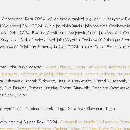
e Osobowości Roku 2024. W ich gronie znaleźli się: gen. Mieczysław B
ii Wojskowej Roku 2024, Alicja Jagielska-Burduk jako Wybitna Osobowoś
ności Roku 2024, Ewelina Gawlik oraz Wojciech Kuśpik jako Wybitna Os
 Krzysztof “Diablo” Włodarczyk jako Wybitna Osobowość Polskiego Spor
sobowość Polskiego Samorządu Roku 2024, a także Daniel Ferreri jako
owość Roku 2024 odebrali:
Agata Załęcka, Dorota Grabowska, Katarzyna 
n Kierejsza, Katarzyna Bosacka, Łukasz Roguski, Dorota Goldpoint, Krzysz
zej Olszewski, Marek Żydowicz, Urszula Narkiewicz, Konrad Wieczorek, E
, Ewa Drzęźla, Tomasz Kunstler, Dorota Gierwiałło, Dagmara Kaźmiersk
dziejczyk-Melon.
yróżnieni: Karolina Pisarek i Roger Salla oraz Sławomir i Kajra.
afiły statuetki Sukces Roku 2024
. Otrzymali je: Hotele Nadmorskie, Resta
uszek, Restauracja Primitivo Kuchnia i Wino, Ski Hotel Sucha Dolina, Intuo