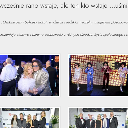
wcześnie rano wstaje, ale ten kto wstaje …uśmi
i „Osobowości i Sukcesy Roku”, wydawca i redaktor naczelny magazynu „Osobowośc
rezentuje ciekawe i barwne osobowości z różnych dziedzin życia społecznego i ku