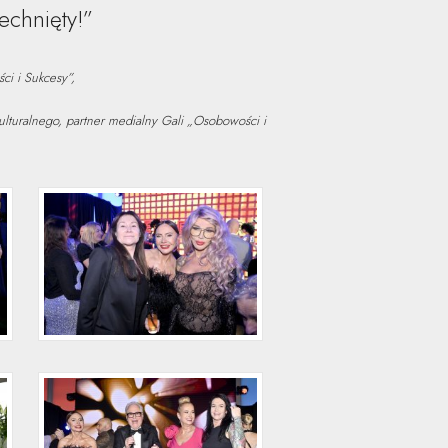
echnięty!”
i i Sukcesy”,
lturalnego, partner medialny Gali „Osobowości i