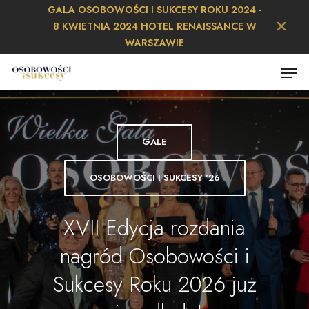
Skip
GALA OSOBOWOŚCI I SUKCESY ROKU 2024 -
to
8 KWIETNIA 2024 HOTEL RENAISSANCE W
main
Close
WARSZAWIE
content
Menu
Menu
GALE
OSOBOWOŚCI I SUKCESY '26
XVII Edycja rozdania
nagród Osobowości i
Sukcesy Roku 2026 już