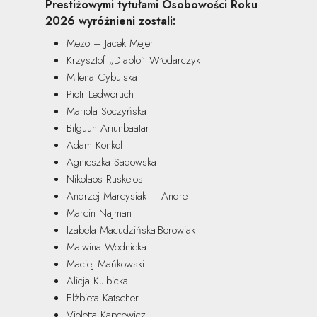
Prestiżowymi tytułami Osobowości Roku
2026 wyróżnieni zostali:
Mezo – Jacek Mejer
Krzysztof „Diablo” Włodarczyk
Milena Cybulska
Piotr Ledworuch
Mariola Soczyńska
Bilguun Ariunbaatar
Adam Konkol
Agnieszka Sadowska
Nikolaos Rusketos
Andrzej Marcysiak – Andre
Marcin Najman
Izabela Macudzińska-Borowiak
Malwina Wodnicka
Maciej Mańkowski
Alicja Kulbicka
Elżbieta Katscher
Violetta Kapcewicz