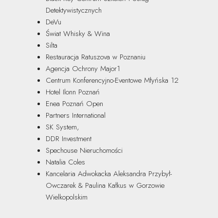
Detektywistycznych
DeVu
Świat Whisky & Wina
Silta
Restauracja Ratuszova w Poznaniu
Agencja Ochrony Major1
Centrum ​Konferencyjno-Eventowe Młyńska 12
Hotel Ilonn Poznań
Enea Poznań Open
Partners International
SK System,
DDR Investment
Spechouse Nieruchomości
Natalia Coles
Kancelaria Adwokacka Aleksandra Przybył-
Owczarek & Paulina Kałkus w Gorzowie
Wielkopolskim