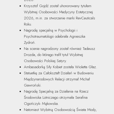
Krzysztof Gojdź został uhonorowany tytułem
Wybitnej Osobowości Medycyny Estetycznej
2026, m.in. za stworzenie marki RevCeuticals
Roku.
Nagrodę specjalną w Psychologii i
Psychotraumatologii odebrała Agnieszka
Zydroń.
Na scenie nagrodzony został również Tadeusz
Drozda, do którego trafił tytuł Wybitnej
Osobowości Polskiej Satyry.
Ambasadorką Siły Kobiet została Wioletta Głaz.
Statuetkę za Całokształt Działań w Budowaniu
Międzynarodowych Relacji otrzymał Michał
Gawroński.
Nagrodę Specjalną za Działania na Rzecz
Środowiska Lotniczego otrzymała Serafina
Ogończyk- Mąkowska.
Natomiast Wybitną Osobowością Świata Mody,