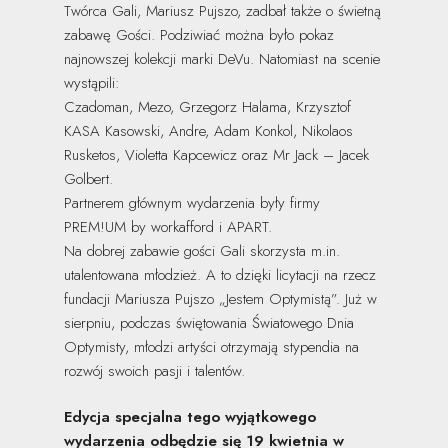
Twórca Gali, Mariusz Pujszo, zadbał także o świetną
zabawę Gości. Podziwiać można było pokaz
najnowszej kolekcji marki DeVu. Natomiast na scenie
wystąpili:
Czadoman, Mezo, Grzegorz Halama, Krzysztof
KASA Kasowski, Andre, Adam Konkol, Nikolaos
Rusketos, Violetta Kapcewicz oraz Mr Jack – Jacek
Golbert.
Partnerem głównym wydarzenia były firmy
PREM!UM by workafford i APART.
Na dobrej zabawie gości Gali skorzysta m.in.
utalentowana młodzież. A to dzięki licytacji na rzecz
fundacji Mariusza Pujszo „Jestem Optymistą”. Już w
sierpniu, podczas świętowania Światowego Dnia
Optymisty, młodzi artyści otrzymają stypendia na
rozwój swoich pasji i talentów.
Edycja specjalna tego wyjątkowego
wydarzenia odbędzie się 19 kwietnia w