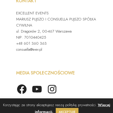
KONTAKT
EXCELLENT EVENTS
MARIUSZ PUJSZO I CONSUELLA PUJSZO SPÓŁKA
CYWILNA
ul. Dragonów 2, 00-467 Warszawa
NIP: 7010440425
+48 601 360 363
consuella@e-ev.pl
MEDIA SPOŁECZNOŚCIOWE
Facebook
YouTube
Instagram
Korzystając ze strony akceptujesz naszą politykę prywatności.
Więcej
informacji.
AKCEPTUJĘ