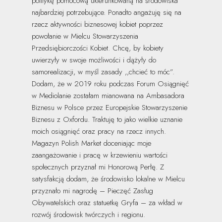
politykę pomocową ukierunkowaną na środowiska
najbardziej potrzebujące. Ponadto angażuję się na
rzecz aktywności biznesowej kobiet poprzez
powołanie w Mielcu Stowarzyszenia
Przedsiębiorczości Kobiet. Chcę, by kobiety
uwierzyły w swoje możliwości i dążyły do
samorealizacji, w myśl zasady ,,chcieć to móc”.
Dodam, że w 2019 roku podczas Forum Osiągnięć
w Mediolanie zostałam mianowana na Ambasadora
Biznesu w Polsce przez Europejskie Stowarzyszenie
Biznesu z Oxfordu. Traktuję to jako wielkie uznanie
moich osiągnięć oraz pracy na rzecz innych.
Magazyn Polish Market doceniając moje
zaangażowanie i pracę w krzewieniu wartości
społecznych przyznał mi Honorową Perłę. Z
satysfakcją dodam, że środowisko lokalne w Mielcu
przyznało mi nagrodę – Pieczęć Zasług
Obywatelskich oraz statuetkę Gryfa – za wkład w
rozwój środowisk twórczych i regionu.