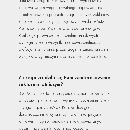
dostawca usług remontowych oraz wyrobów dla
lotnictwa wojskowego i cywilnego odpowiada na
zapotrzebowanie polskich i zagranicznych zakładów
lotniczych oraz instytucji rządowych wielu państw.
Zdobywamy zamówienia w drodze przetargów.
Realizacja prowadzonych działań handlowych
wymaga przede wszystkim odpowiedzialności,
profesjonalizmu oraz przestrzegania zasad prawa i
etyki, które są naszymi wyznacznikami w działaniu.
Z czego zrodziło się Pani zainteresowanie
sektorem lotniczym?
Branża lotnicza to nie przypadek. Ukierunkowanie na
współpracę z lotnictwem wynika z posiadania przez
mojego męża Czesława Kolisza dużego
doświadczenia w tej branży. To on jako pasjonat
lotnictwa i inżynier budowy statków powietrznych
wsparł moją działalność, a jednocześnie