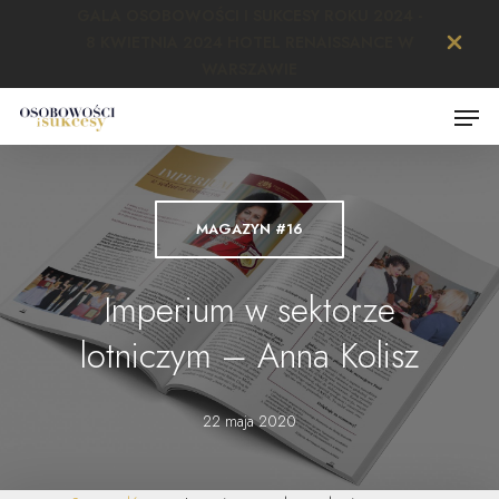
Skip
GALA OSOBOWOŚCI I SUKCESY ROKU 2024 -
to
8 KWIETNIA 2024 HOTEL RENAISSANCE W
main
Close
WARSZAWIE
content
Menu
Menu
MAGAZYN #16
Imperium w sektorze
lotniczym – Anna Kolisz
22 maja 2020